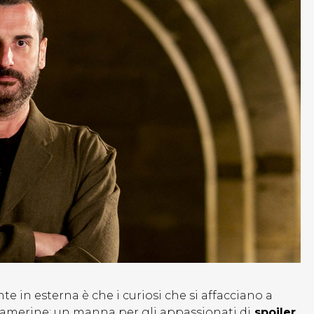
 in esterna è che i curiosi che si affacciano a
ecamerine: un manna per gli appassionati di
spoiler