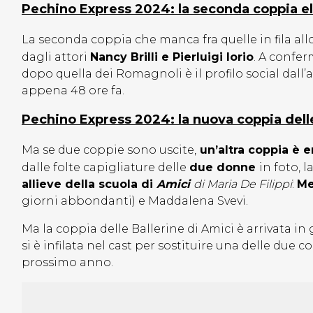
Pechino Express 2024: la seconda coppia e
La seconda coppia che manca fra quelle in fila allo
dagli attori
Nancy Brilli e Pierluigi Iorio
. A confer
dopo quella dei Romagnoli è il profilo social dall’at
appena 48 ore fa.
Pechino Express 2024: la nuova coppia delle
Ma se due coppie sono uscite,
un’altra coppia è e
dalle folte capigliature delle
due donne
in foto, 
allieve della scuola di
Amici
di Maria De Filippi
:
Me
giorni abbondanti) e Maddalena Svevi.
Ma la coppia delle Ballerine di Amici è arrivata in
si è infilata nel cast per sostituire una delle due 
prossimo anno.