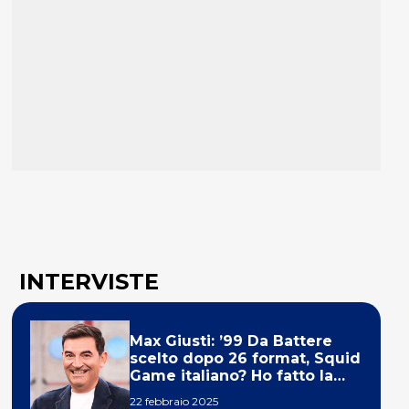
INTERVISTE
Max Giusti: ’99 Da Battere
scelto dopo 26 format, Squid
Game italiano? Ho fatto la
ola!’
22 febbraio 2025