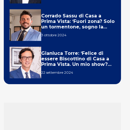
Corrado Sassu di Casa a
Prima Vista: ‘Fuori zona? Solo
un tormentone, sogno la
telecronaca di F1’
3 ottobre 2024
Gianluca Torre: ‘Felice di
essere Biscottino di Casa a
Prima Vista. Un mio show?
Un sogno’
22 settembre 2024