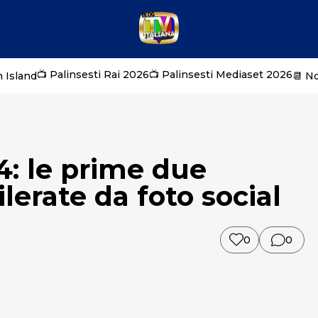
📺 Palinsesti Rai 2026
📺 Palinsesti Mediaset 2026
 Island
📆 N
: le prime due
lerate da foto social
0
0