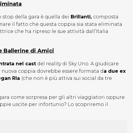
liminata
 stop della gara è quella dei
Brillanti,
composta
mare il fatto che questa coppia sia stata eliminata
trice che ha ripreso le sue attività dall’Italia
 Ballerine di Amici
ntrata nel cast
del reality di Sky Uno. A giudicare
la nuova coppia dovrebbe essere formata d
a due ex
gan Ria
(che non è più attiva sui social da tre
 gara come sorpresa per gli altri viaggiatori oppure
coppie uscite per infortunio? Lo scopriremo il