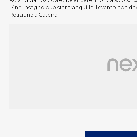
Roland Garros dovrebbe andare in onda solo su can
Pino Insegno può star tranquillo: l’evento non dov
Reazione a Catena.