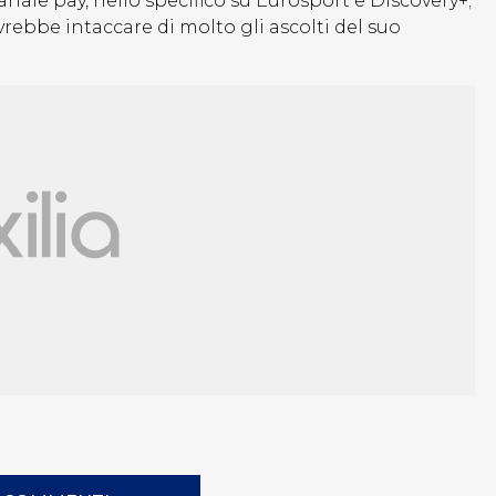
ale pay, nello specifico su Eurosport e Discovery+;
rebbe intaccare di molto gli ascolti del suo