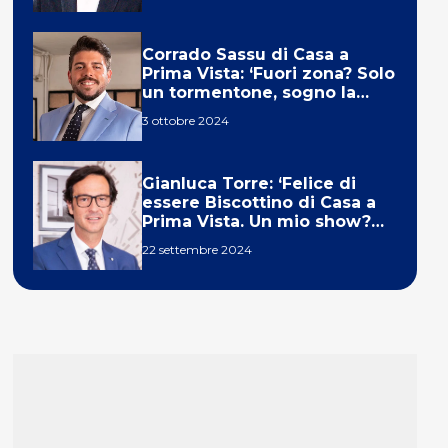
Corrado Sassu di Casa a
Prima Vista: ‘Fuori zona? Solo
un tormentone, sogno la
telecronaca di F1’
3 ottobre 2024
Gianluca Torre: ‘Felice di
essere Biscottino di Casa a
Prima Vista. Un mio show?
Un sogno’
22 settembre 2024