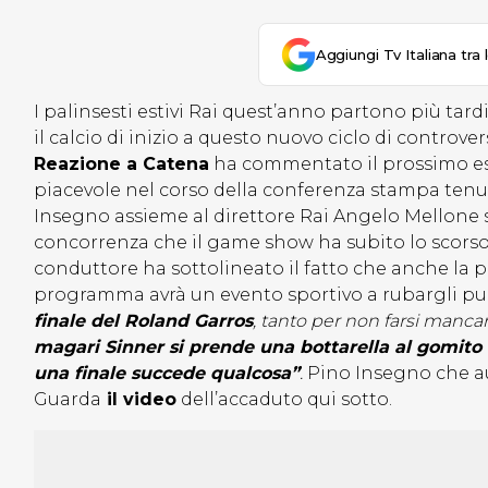
Aggiungi Tv Italiana tra 
I palinsesti estivi Rai quest’anno partono più tar
il calcio di inizio a questo nuovo ciclo di controv
Reazione a Catena
ha commentato il prossimo eso
piacevole nel corso della conferenza stampa tenut
Insegno assieme al direttore Rai Angelo Mellone si 
concorrenza che il game show ha subito lo scorso a
conduttore ha sottolineato il fatto che anche la 
programma avrà un evento sportivo a rubargli pu
finale del Roland Garros
, tanto per non farsi mancare
magari Sinner si prende una bottarella al gomito
una finale succede qualcosa”
.
Pino Insegno che au
Guarda
il video
dell’accaduto qui sotto.