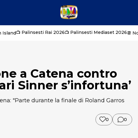
📺 Palinsesti Rai 2026
📺 Palinsesti Mediaset 2026
 Island
📆 N
one a Catena contro
ari Sinner s’infortuna’
na: "Parte durante la finale di Roland Garros
0
0