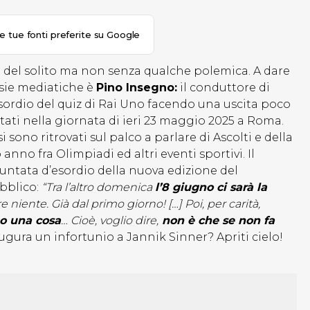
le tue fonti preferite su Google
di del solito ma non senza qualche polemica. A dare
ersie mediatiche è
Pino Insegno:
il conduttore di
rdio del quiz di Rai Uno facendo una uscita poco
ati nella giornata di ieri 23 maggio 2025 a Roma.
sono ritrovati sul palco a parlare di Ascolti e della
nno fra Olimpiadi ed altri eventi sportivi. Il
puntata d’esordio della nuova edizione del
bblico:
“Tra l’altro domenica
l’8 giugno ci sarà la
 niente. Già dal primo giorno! […] Poi, per carità,
 o una cosa
… Cioè, voglio dire,
non è che se non fa
gura un infortunio a Jannik Sinner? Apriti cielo!