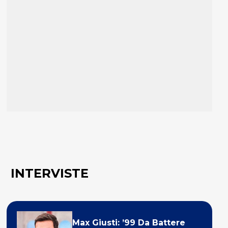
INTERVISTE
Max Giusti: ’99 Da Battere