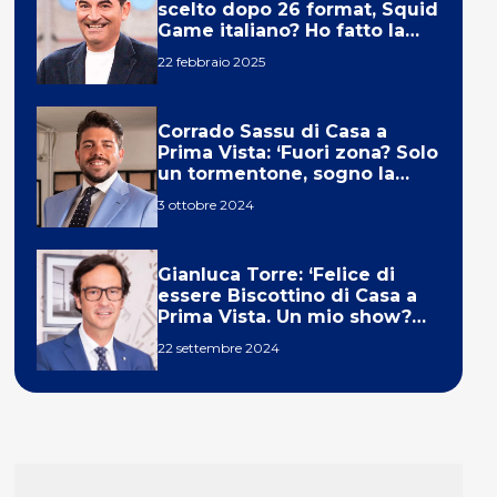
scelto dopo 26 format, Squid
Game italiano? Ho fatto la
ola!’
22 febbraio 2025
Corrado Sassu di Casa a
Prima Vista: ‘Fuori zona? Solo
un tormentone, sogno la
telecronaca di F1’
3 ottobre 2024
Gianluca Torre: ‘Felice di
essere Biscottino di Casa a
Prima Vista. Un mio show?
Un sogno’
22 settembre 2024