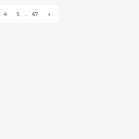
4
5
...
67
»