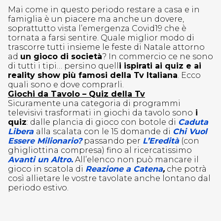
Mai come in questo periodo restare a casa e in
famiglia è un piacere ma anche un dovere,
soprattutto vista l’emergenza Covid19 che è
tornata a farsi sentire. Quale miglior modo di
trascorre tutti insieme le feste di Natale attorno
ad
un gioco di società
? In commercio ce ne sono
di tutti i tipi… persino quell
i ispirati ai quiz e ai
reality show più famosi della Tv Italiana
. Ecco
quali sono e dove comprarli.
Giochi da Tavolo – Quiz della Tv
Sicuramente una categoria di programmi
televisivi trasformati in giochi da tavolo sono
i
quiz
: dalle plancia di gioco con botole di
Caduta
Libera
alla scalata con le 15 domande di
Chi Vuol
Essere Milionario?
passando per
L’Eredità
(con
ghigliottina compresa) fino al ricercatissimo
Avanti un Altro.
All’elenco non può mancare il
gioco in scatola di
Reazione a Catena
,
che potrà
così allietare le vostre tavolate anche lontano dal
periodo estivo.