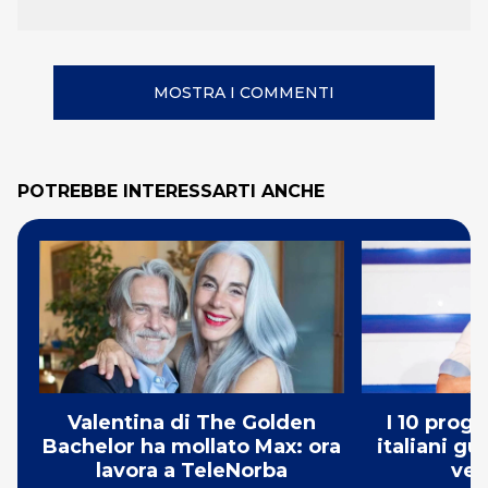
MOSTRA I COMMENTI
POTREBBE INTERESSARTI ANCHE
Valentina di The Golden
I 10 prog
Bachelor ha mollato Max: ora
italiani g
lavora a TeleNorba
ve