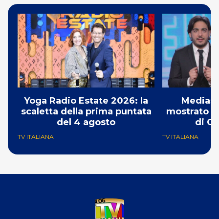
Yoga Radio Estate 2026: la
Mediase
scaletta della prima puntata
mostrato il
del 4 agosto
di Ch
TV ITALIANA
TV ITALIANA