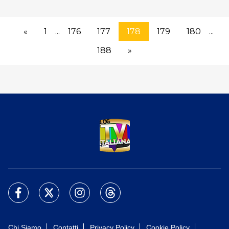
«
1
...
176
177
178
179
180
...
188
»
Chi Siamo
Contatti
Privacy Policy
Cookie Policy