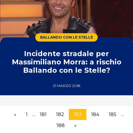
BALLANDO CON LE STELLE
Incidente stradale per
Massimiliano Morra: a rischio
Ballando con le Stelle?
21 MARZO 2018
«
1
...
181
182
183
184
185
...
188
»