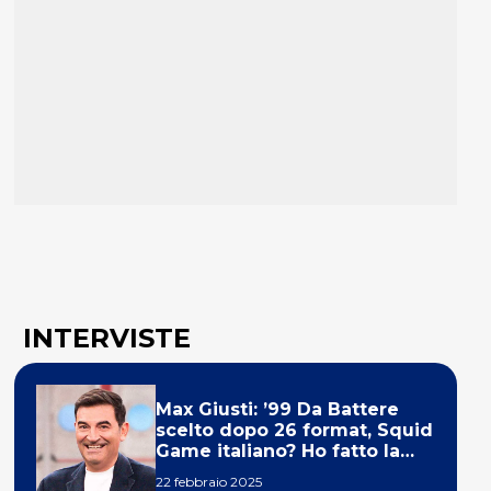
INTERVISTE
Max Giusti: ’99 Da Battere
scelto dopo 26 format, Squid
Game italiano? Ho fatto la
ola!’
22 febbraio 2025