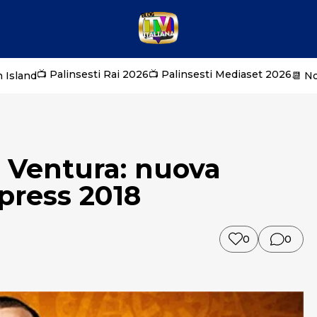
📺 Palinsesti Rai 2026
📺 Palinsesti Mediaset 2026
 Island
📆 N
e Ventura: nuova
press 2018
0
0