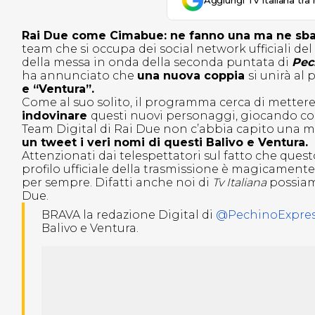
Aggiungi Tv Italiana tra 
Rai Due come Cimabue: ne fanno una ma ne sba
team che si occupa dei social network ufficiali del
della messa in onda della seconda puntata di
Pec
ha annunciato che
una nuova coppia
si unirà al
e “Ventura”.
Come al suo solito, il programma cerca di mettere
indovinare
questi nuovi personaggi, giocando con 
Team Digital di Rai Due non c’abbia capito una m
un tweet i veri nomi di questi Balivo e Ventura.
Attenzionati dai telespettatori sul fatto che ques
profilo ufficiale della trasmissione è magicament
per sempre. Difatti anche noi di
Tv Italiana
possiamo
Due.
BRAVA la redazione Digital di
@PechinoExpre
Balivo e Ventura.