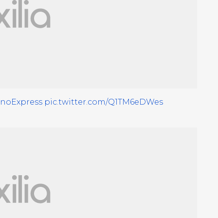
noExpress
pic.twitter.com/Q1TM6eDWes