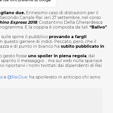
le tue fonti preferite su Google
gliano due.
Ennesimo caso di distrazioni per il
 Secondo Canale Rai: ieri 27 settembre, nel corso
hino Express 2018
, Costantino Della Gherardesca
 programma. E la coppia è composta da tali
“Balivo”
 sulle spine il pubblico
provando a fargli
questo genere di indizi. Peccato, però, che il
azza e di punto in bianco ha
subito pubblicato in
to gesto fosse
uno spoiler in piena regola
, dal
e sparito il messaggio… ma sul web nulla sparisce
 riportarvi i nomi twittati dai dipendenti di Rai
ss
e
@RaiDue
: ha spoilerato in anticipo chi sono