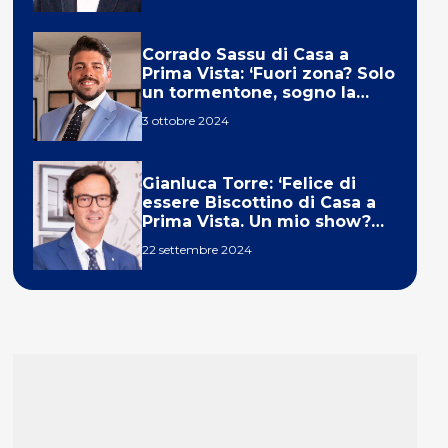
Corrado Sassu di Casa a
Prima Vista: ‘Fuori zona? Solo
un tormentone, sogno la
telecronaca di F1’
3 ottobre 2024
Gianluca Torre: ‘Felice di
essere Biscottino di Casa a
Prima Vista. Un mio show?
Un sogno’
22 settembre 2024