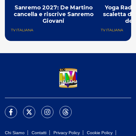
Sanremo 2027: De Martino
Yoga Radio
cancella e riscrive Sanremo
scaletta de
Giovani
del
TV ITALIANA
TV ITALIANA
Chi Siamo
Contatti
Privacy Policy
Cookie Policy