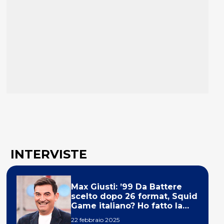
INTERVISTE
Max Giusti: ’99 Da Battere
scelto dopo 26 format, Squid
Game italiano? Ho fatto la
ola!’
22 febbraio 2025