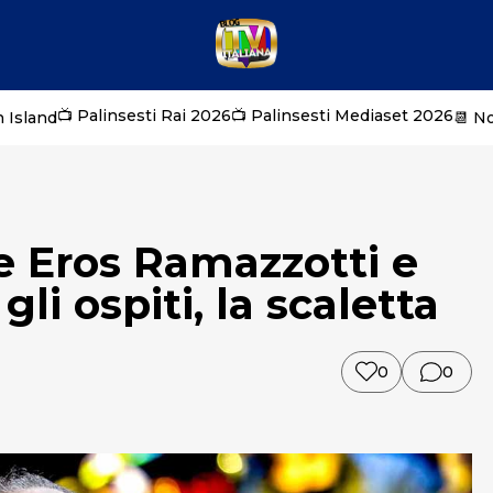
📺 Palinsesti Rai 2026
📺 Palinsesti Mediaset 2026
 Island
📆 N
 Eros Ramazzotti e
gli ospiti, la scaletta
0
0