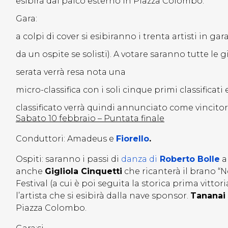
esibirà dal palco esterno in Piazza Colombo.
Gara:
a colpi di cover si esibiranno i trenta artisti in g
da un ospite se solisti). A votare saranno tutte le gi
serata verrà resa nota una
micro-classifica con i soli cinque primi classificati 
classificato verrà quindi annunciato come vincitore
Sabato 10 febbraio – Puntata finale
Conduttori: Amadeus e
Fiorello
.
Ospiti: saranno i passi di
danza di
Roberto Bolle
a
anche
Gigliola Cinquetti
che ricanterà il brano “No
Festival (a cui è poi seguita la storica prima vitto
l’artista che si esibirà dalla nave sponsor.
Tananai
Piazza Colombo.