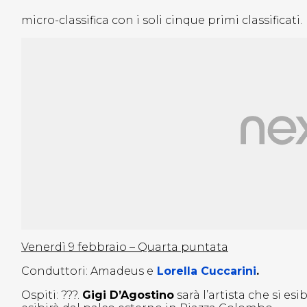
micro-classifica con i soli cinque primi classificati.
Venerdì 9 febbraio – Quarta puntata
Conduttori: Amadeus e
Lorella Cuccarini
.
Ospiti: ???.
Gigi D’Agostino
sarà l’artista che si es