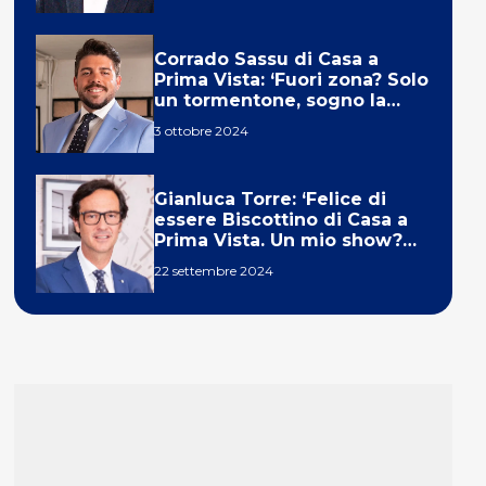
Corrado Sassu di Casa a
Prima Vista: ‘Fuori zona? Solo
un tormentone, sogno la
telecronaca di F1’
3 ottobre 2024
Gianluca Torre: ‘Felice di
essere Biscottino di Casa a
Prima Vista. Un mio show?
Un sogno’
22 settembre 2024