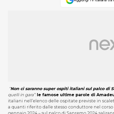
Aggiungi Tv Italiana tra 
“
Non ci saranno super ospiti italiani sul palco di
quelli in gara”
:
le famose ultime parole di Amade
italiani nell’elenco delle ospitate previste in scal
a quanti riferito dalle stesso conduttore nel cors
gennaio 2024 – sul palco di Sanremo 2024 salira