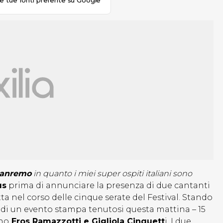
le tue fonti preferite su Google
 Sanremo
in quanto i miei super ospiti italiani sono
us
prima di annunciare la presenza di due cantanti
etta nel corso delle cinque serate del Festival. Stando
o di un evento stampa tenutosi questa mattina – 15
nno
Eros Ramazzotti e Gigliola Cinquett
i. I due