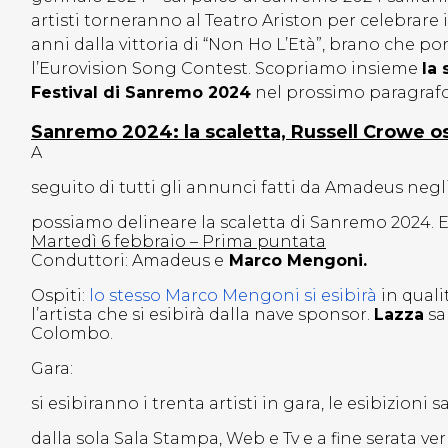
artisti torneranno al Teatro Ariston per celebrare i
anni dalla vittoria di “Non Ho L’Età”, brano che por
l’Eurovision Song Contest. Scopriamo insieme
la 
Festival di Sanremo 2024
nel prossimo paragrafo
Sanremo 2024: la scaletta, Russell Crowe os
A
seguito di tutti gli annunci fatti da Amadeus negli
possiamo delineare la scaletta di Sanremo 2024. E
Martedì 6 febbraio – Prima puntata
Conduttori: Amadeus e
Marco Mengoni.
Ospiti:
lo stesso Marco Mengoni si esibirà
in quali
l’artista che si esibirà dalla nave sponsor.
Lazza
sar
Colombo.
Gara:
si esibiranno i trenta artisti in gara, le esibizioni
dalla sola Sala Stampa, Web e Tv e a fine serata ve