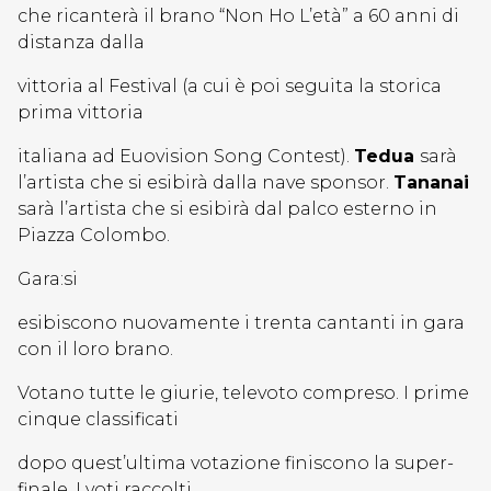
che ricanterà il brano “Non Ho L’età” a 60 anni di
distanza dalla
vittoria al Festival (a cui è poi seguita la storica
prima vittoria
italiana ad Euovision Song Contest).
Tedua
sarà
l’artista che si esibirà dalla nave sponsor.
Tananai
sarà l’artista che si esibirà dal palco esterno in
Piazza Colombo.
Gara:si
esibiscono nuovamente i trenta cantanti in gara
con il loro brano.
Votano tutte le giurie, televoto compreso. I prime
cinque classificati
dopo quest’ultima votazione finiscono la super-
finale. I voti raccolti