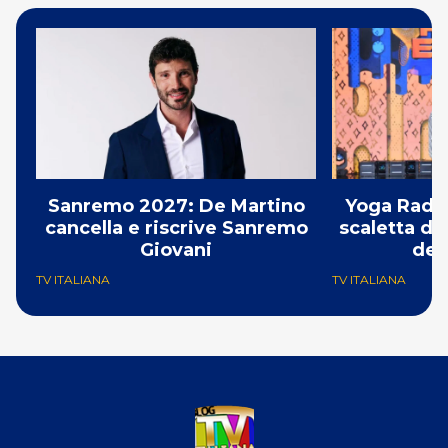
Sanremo 2027: De Martino
Yoga Radio
cancella e riscrive Sanremo
scaletta de
Giovani
del
TV ITALIANA
TV ITALIANA