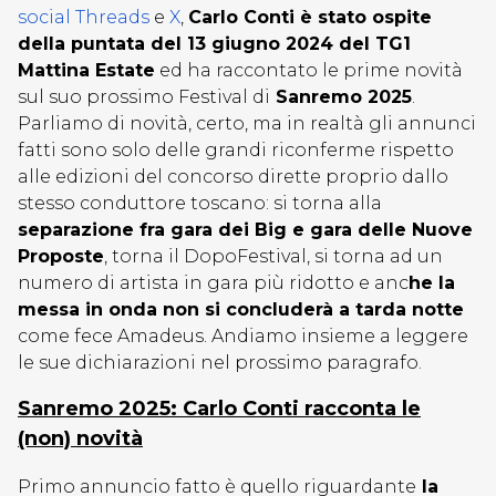
social Threads
e
X
,
Carlo Conti è stato ospite
della puntata del 13 giugno 2024 del TG1
Mattina Estate
ed ha raccontato le prime novità
sul suo prossimo Festival di
Sanremo 2025
.
Parliamo di novità, certo, ma in realtà gli annunci
fatti sono solo delle grandi riconferme rispetto
alle edizioni del concorso dirette proprio dallo
stesso conduttore toscano: si torna alla
separazione fra gara dei Big e gara delle Nuove
Proposte
, torna il DopoFestival, si torna ad un
numero di artista in gara più ridotto e anc
he la
messa in onda non si concluderà a tarda notte
come fece Amadeus. Andiamo insieme a leggere
le sue dichiarazioni nel prossimo paragrafo.
Sanremo 2025: Carlo Conti racconta le
(non) novità
Primo annuncio fatto è quello riguardante
la