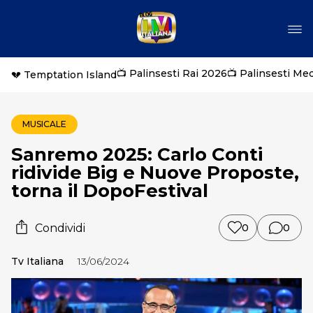
📺 Palinsesti Rai 2026
📺 Palinsesti Me
💔 Temptation Island
MUSICALE
Sanremo 2025: Carlo Conti
ridivide Big e Nuove Proposte,
torna il DopoFestival
Condividi
0
0
Tv Italiana
13/06/2024