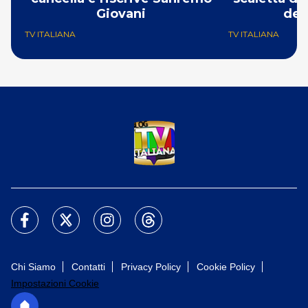
Giovani
del
TV ITALIANA
TV ITALIANA
Chi Siamo
Contatti
Privacy Policy
Cookie Policy
Impostazioni Cookie