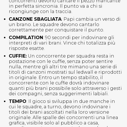
concorrenti devono cantare il pezzo mancante
in perfetta sincronia. Il punto va a chi si
ricongiunge con la traccia.
CANZONE SBAGLIATA
: Papi cambia un verso di
un brano. Le squadre devono cantarlo
correttamente per conquistare il punto.
COMPILATION
: 90 secondi per indovinare gli
interpreti di vari brani. Vince chi totalizza più
risposte esatte.
CUFFIE:
Un concorrente per squadra resta in
postazione con le cuffie, senza poter sentire
nulla, mentre gli altri tre mimano una serie di
titoli di canzoni mostrati sul ledwall e riprodotti
in originale. Entro un tempo stabilito, il
concorrente con le cuffie dovrà indovinare
quanti più brani possibile solo attraverso i gesti
dei compagni, senza suggerimenti labiali.
TEMPO
: Il gioco si sviluppa in due manche in
cui le squadre, a turno, devono indovinare i
titoli dei brani ascoltati nella loro versione
originale. Alle spalle dei concorrenti una linea
grafica, visibile solo al pubblico a casa,