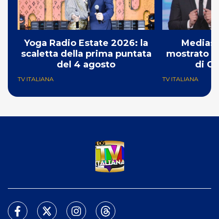
Yoga Radio Estate 2026: la
Mediase
scaletta della prima puntata
mostrato il
del 4 agosto
di Ch
TV ITALIANA
TV ITALIANA