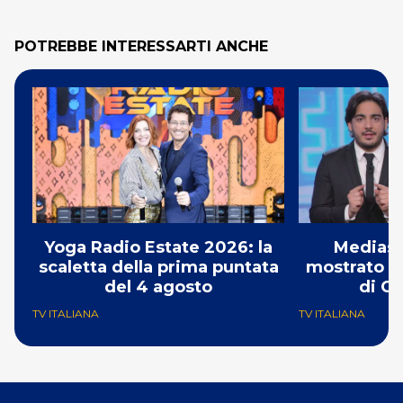
POTREBBE INTERESSARTI ANCHE
Yoga Radio Estate 2026: la
Mediase
scaletta della prima puntata
mostrato il
del 4 agosto
di Ch
TV ITALIANA
TV ITALIANA