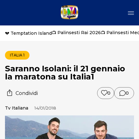
📺 Palinsesti Rai 2026
📺 Palinsesti Me
💔 Temptation Island
ITALIA 1
Saranno Isolani: il 21 gennaio
la maratona su Italia1
Condividi
0
0
Tv Italiana
14/01/2018