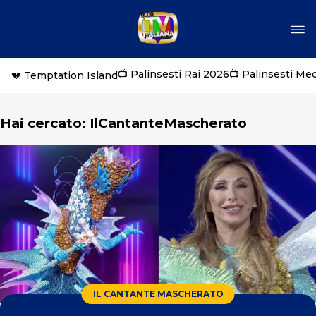
📺 Palinsesti Rai 2026
📺 Palinsesti Me
💔 Temptation Island
Hai cercato: IlCantanteMascherato
IL CANTANTE MASCHERATO