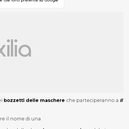
le tue fonti preferite su Google
ei
bozzetti delle maschere
che parteciperanno a
Il
are il nome di una