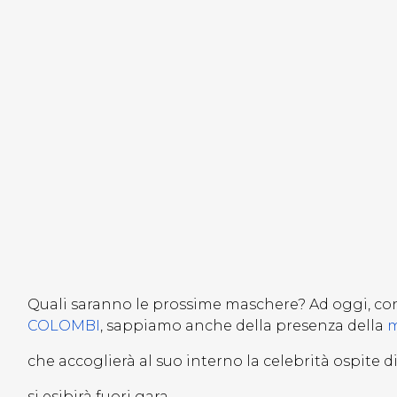
Quali saranno le prossime maschere? Ad oggi, c
COLOMBI
, sappiamo anche della presenza della
m
che accoglierà al suo interno la celebrità ospite 
si esibirà fuori gara.