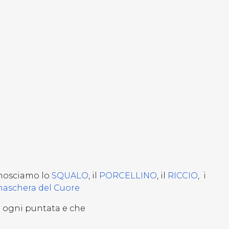
onosciamo lo
SQUALO
, il
PORCELLINO
, il
RICCIO
, i
aschera del Cuore
di ogni puntata e che