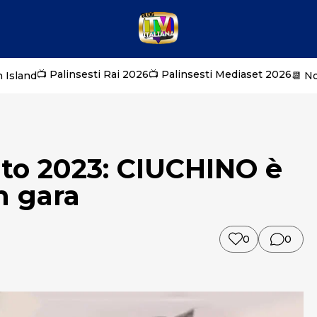
📺 Palinsesti Rai 2026
📺 Palinsesti Mediaset 2026
 Island
📆 N
ato 2023: CIUCHINO è
n gara
0
0