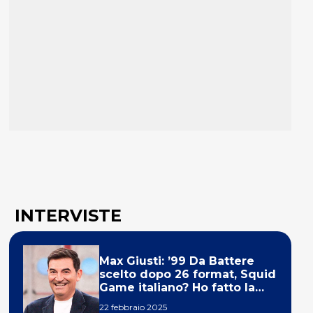
INTERVISTE
Max Giusti: ’99 Da Battere
scelto dopo 26 format, Squid
Game italiano? Ho fatto la
ola!’
22 febbraio 2025