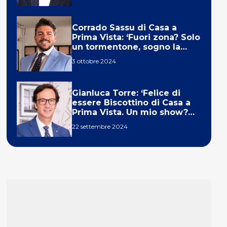
Corrado Sassu di Casa a
Prima Vista: ‘Fuori zona? Solo
un tormentone, sogno la
telecronaca di F1’
3 ottobre 2024
Gianluca Torre: ‘Felice di
essere Biscottino di Casa a
Prima Vista. Un mio show?
Un sogno’
22 settembre 2024