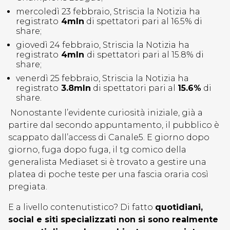
mercoledì 23 febbraio, Striscia la Notizia ha
registrato
4mln
di spettatori pari al 16.5% di
share;
giovedì 24 febbraio, Striscia la Notizia ha
registrato
4mln
di spettatori pari al 15.8% di
share;
venerdì 25 febbraio, Striscia la Notizia ha
registrato
3.8mln
di spettatori pari al
15.6%
di
share.
Nonostante l’evidente curiosità iniziale, già a
partire dal secondo appuntamento, il pubblico è
scappato dall’access di Canale5. E giorno dopo
giorno, fuga dopo fuga, il tg comico della
generalista Mediaset si è trovato a gestire una
platea di poche teste per una fascia oraria così
pregiata.
E a livello contenutistico? Di fatto
quotidiani,
social e siti specializzati non si sono realmente