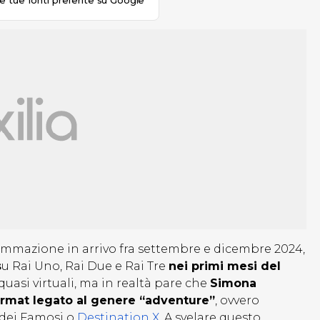
le tue fonti preferite su Google
ammazione in arrivo fra settembre e dicembre 2024,
s
u Rai Uno, Rai Due e Rai Tre
nei primi mesi del
asi virtuali, ma in realtà pare che
Simona
ormat legato al genere “adventure”
, ovvero
 dei Famosi o
Destination X
. A svelare questo