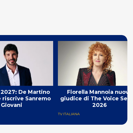
2027: De Martino
Fiorella Mannoia nuova
e riscrive Sanremo
giudice di The Voice Seni
Giovani
2026
TV ITALIANA