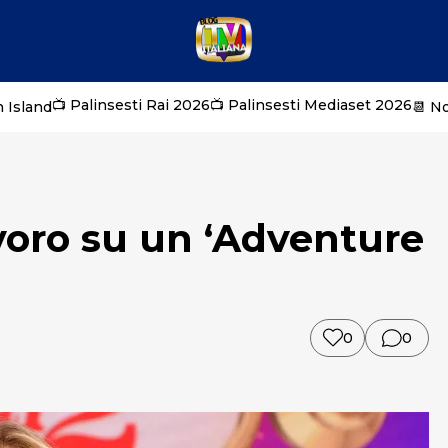
📺 Palinsesti Rai 2026
📺 Palinsesti Mediaset 2026
 Island
📆 N
voro su un ‘Adventure
0
0