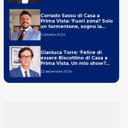
Corrado Sassu di Casa a
Prima Vista: ‘Fuori zona? Solo
un tormentone, sogno la
telecronaca di F1’
3 ottobre 2024
Gianluca Torre: ‘Felice di
essere Biscottino di Casa a
Prima Vista. Un mio show?
Un sogno’
22 settembre 2024