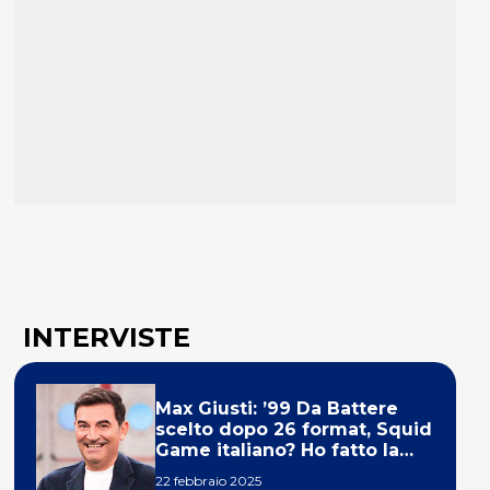
INTERVISTE
Max Giusti: ’99 Da Battere
scelto dopo 26 format, Squid
Game italiano? Ho fatto la
ola!’
22 febbraio 2025