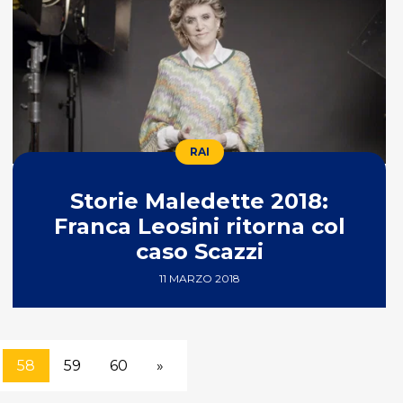
RAI
Storie Maledette 2018:
Franca Leosini ritorna col
caso Scazzi
11 MARZO 2018
58
59
60
»