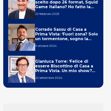
scelto dopo 26 format, Squid
Game italiano? Ho fatto la
ola!’
22 febbraio 2025
Corrado Sassu di Casa a
Prima Vista: ‘Fuori zona? Solo
un tormentone, sogno la
telecronaca di F1’
3 ottobre 2024
Gianluca Torre: ‘Felice di
essere Biscottino di Casa a
Prima Vista. Un mio show?
Un sogno’
22 settembre 2024