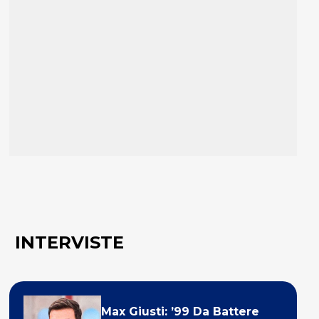
INTERVISTE
Max Giusti: ’99 Da Battere