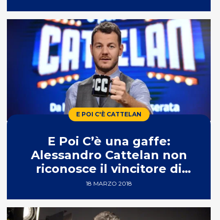
E POI C'È CATTELAN
E Poi C’è una gaffe:
Alessandro Cattelan non
riconosce il vincitore di
Masterchef 3
18 MARZO 2018