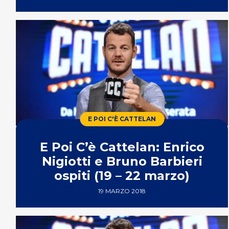
E POI C'È CATTELAN
E Poi C’è Cattelan: Enrico
Nigiotti e Bruno Barbieri
ospiti (19 – 22 marzo)
19 MARZO 2018