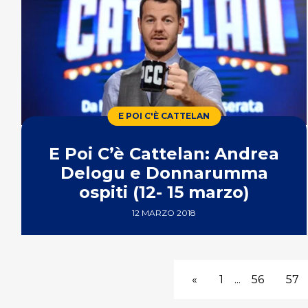
E POI C'È CATTELAN
E Poi C’è Cattelan: Andrea
Delogu e Donnarumma
ospiti (12- 15 marzo)
12 MARZO 2018
«
1
...
56
57