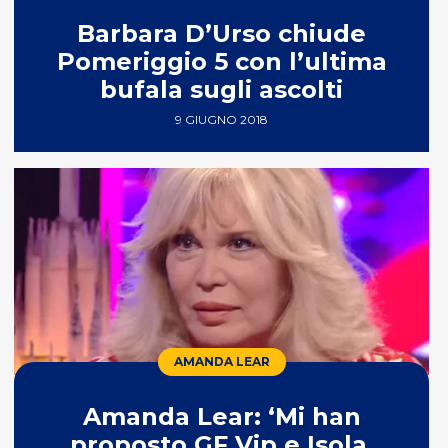
Barbara D’Urso chiude
Pomeriggio 5 con l’ultima
bufala sugli ascolti
9 GIUGNO 2018
AMANDA LEAR
Amanda Lear: ‘Mi han
proposto GF Vip e Isola,