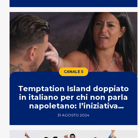
CANALE 5
Temptation Island doppiato
in italiano per chi non parla
napoletano: l’iniziativa
social
31 AGOSTO 2024