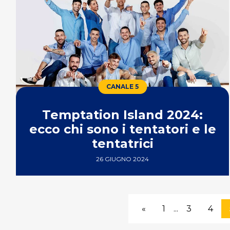
CANALE 5
Temptation Island 2024:
ecco chi sono i tentatori e le
tentatrici
26 GIUGNO 2024
«
1
...
3
4