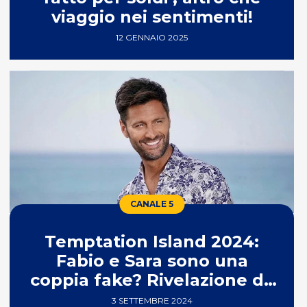
viaggio nei sentimenti!
12 GENNAIO 2025
CANALE 5
Temptation Island 2024:
Fabio e Sara sono una
coppia fake? Rivelazione da
TikTok
3 SETTEMBRE 2024