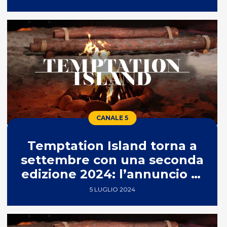
CANALE 5
Temptation Island torna a
settembre con una seconda
edizione 2024: l’annuncio di
Canale 5
5 LUGLIO 2024