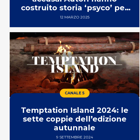
costruito storia ‘psyco’ per
coppia di Napoli?
12 MARZO 2025
CANALE 5
Temptation Island 2024: le
sette coppie dell’edizione
autunnale
9 SETTEMBRE 2024