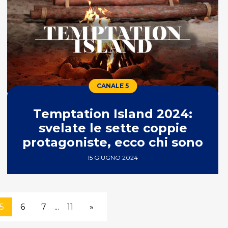
CANALE 5
Temptation Island 2024:
svelate le sette coppie
protagoniste, ecco chi sono
15 GIUGNO 2024
5
6
7
...
11
»