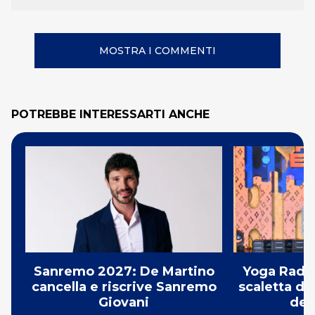
MOSTRA I COMMENTI
POTREBBE INTERESSARTI ANCHE
Sanremo 2027: De Martino
Yoga Radio
cancella e riscrive Sanremo
scaletta de
Giovani
del