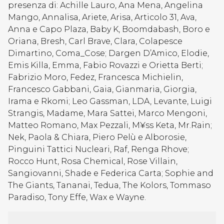
presenza di: Achille Lauro, Ana Mena, Angelina
Mango, Annalisa, Ariete, Arisa, Articolo 31, Ava,
Anna e Capo Plaza, Baby K, Boomdabash, Boro e
Oriana, Bresh, Carl Brave, Clara, Colapesce
Dimartino, Coma_Cose; Dargen D’Amico, Elodie,
Emis Killa, Emma, Fabio Rovazzi e Orietta Berti;
Fabrizio Moro, Fedez, Francesca Michielin,
Francesco Gabbani, Gaia, Gianmaria, Giorgia,
Irama e Rkomi; Leo Gassman, LDA, Levante, Luigi
Strangis, Madame, Mara Sattei, Marco Mengoni,
Matteo Romano, Max Pezzali, M¥ss Keta, Mr.Rain;
Nek, Paola & Chiara, Piero Pelù e Alborosie,
Pinguini Tattici Nucleari, Raf, Renga Rhove;
Rocco Hunt, Rosa Chemical, Rose Villain,
Sangiovanni, Shade e Federica Carta; Sophie and
The Giants, Tananai, Tedua, The Kolors, Tommaso
Paradiso, Tony Effe, Wax e Wayne.