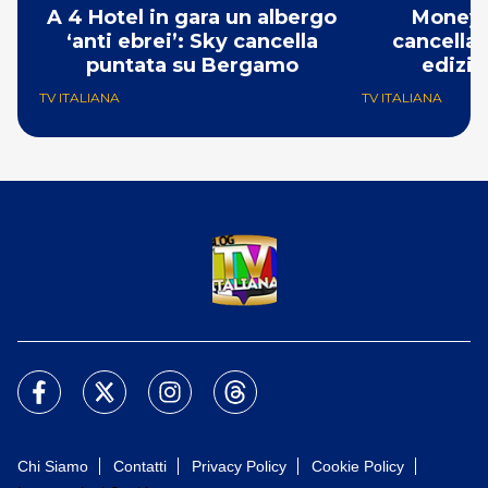
A 4 Hotel in gara un albergo
Money 
‘anti ebrei’: Sky cancella
cancellat
puntata su Bergamo
edizio
TV ITALIANA
TV ITALIANA
Chi Siamo
Contatti
Privacy Policy
Cookie Policy