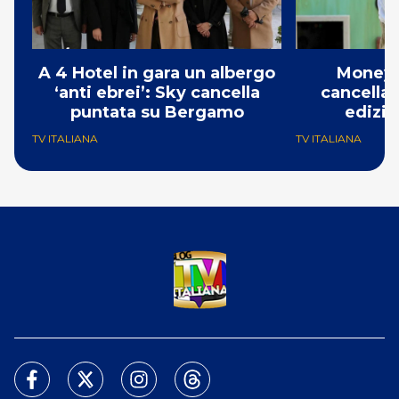
A 4 Hotel in gara un albergo
Money 
‘anti ebrei’: Sky cancella
cancellat
puntata su Bergamo
edizio
TV ITALIANA
TV ITALIANA