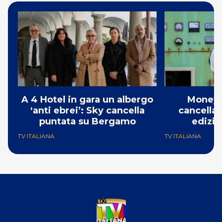
A 4 Hotel in gara un albergo
Money 
‘anti ebrei’: Sky cancella
cancellat
puntata su Bergamo
edizio
TV ITALIANA
TV ITALIANA