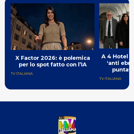
A 4 Hotel i
X Factor 2026: è polemica
‘anti ebre
per lo spot fatto con l’IA
puntat
TV ITALIANA
TV ITALIANA