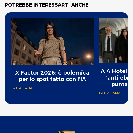
POTREBBE INTERESSARTI ANCHE
A 4 Hotel i
X Factor 2026: è polemica
‘anti ebre
per lo spot fatto con l’IA
puntat
TV ITALIANA
TV ITALIANA