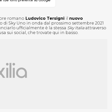
le tue fonti preferite su Google
attore romano
Ludovico Tersigni
il
nuovo
ro di Sky Uno in onda dal prossimo settembre 2021
nciarlo ufficialmente è la stessa
Sky Italia
attraverso
a sui social, che trovate qui in basso.