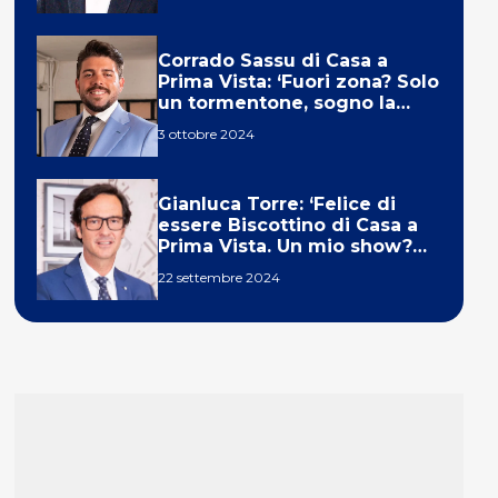
Corrado Sassu di Casa a
Prima Vista: ‘Fuori zona? Solo
un tormentone, sogno la
telecronaca di F1’
3 ottobre 2024
Gianluca Torre: ‘Felice di
essere Biscottino di Casa a
Prima Vista. Un mio show?
Un sogno’
22 settembre 2024