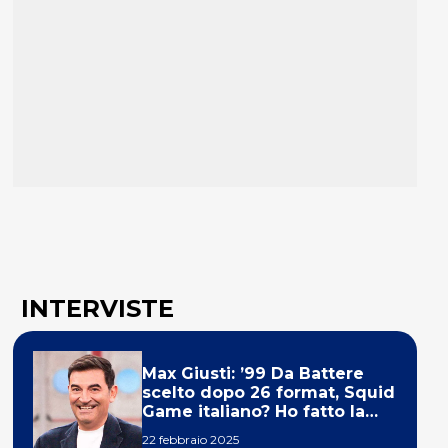
INTERVISTE
Max Giusti: ’99 Da Battere
scelto dopo 26 format, Squid
Game italiano? Ho fatto la
ola!’
22 febbraio 2025