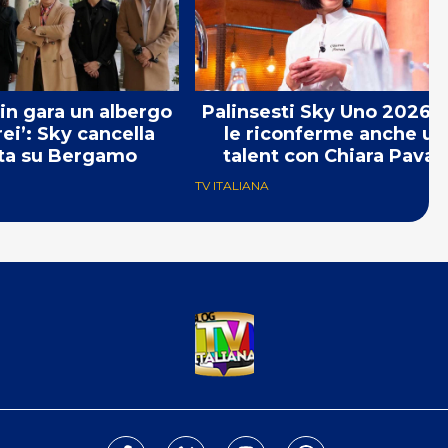
 in gara un albergo
Palinsesti Sky Uno 2026: 
rei’: Sky cancella
le riconferme anche un
ta su Bergamo
talent con Chiara Pavan
TV ITALIANA