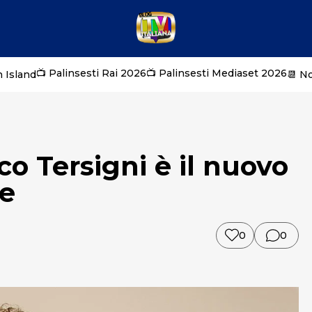
📺 Palinsesti Rai 2026
📺 Palinsesti Mediaset 2026
 Island
📆 N
co Tersigni è il nuovo
le
0
0