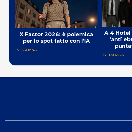
A 4 Hotel
X Factor 2026: è polemica
‘anti eb
per lo spot fatto con l’IA
punta
TV ITALIANA
TV ITALIANA