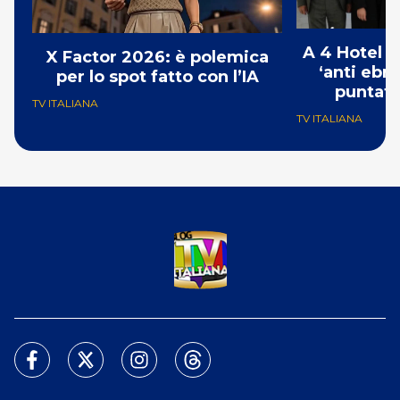
A 4 Hotel i
X Factor 2026: è polemica
‘anti ebre
per lo spot fatto con l’IA
puntat
TV ITALIANA
TV ITALIANA