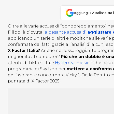
Aggiungi Tv Italiana tra 
Oltre alle varie accuse di “pongoregolamento” neg
Filippi è piovuta l
a pesante accusa di
aggiustare 
applicando un serie di filtri e modifiche alle vari
confermata dai fatti grazie all’analisi di alcuni es
X Factor Italia?
Anche nel lussureggiante program
migliorata al computer?
Più che un dubbio è un
utente di TikTok – tale
Hyperreal.music
– che ha ap
programma di Sky Uno per
mettere a confronto 
dell’aspirante concorrente Vicky J. Della Peruta 
puntata di X Factor 2025.