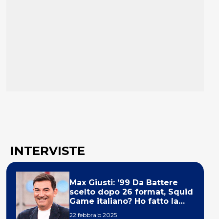
INTERVISTE
Max Giusti: ’99 Da Battere
scelto dopo 26 format, Squid
Game italiano? Ho fatto la
ola!’
22 febbraio 2025