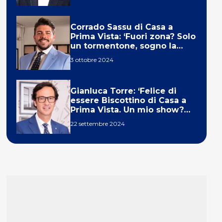
Corrado Sassu di Casa a
Prima Vista: ‘Fuori zona? Solo
un tormentone, sogno la
telecronaca di F1’
3 ottobre 2024
Gianluca Torre: ‘Felice di
essere Biscottino di Casa a
Prima Vista. Un mio show?
Un sogno’
22 settembre 2024