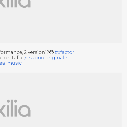
formance, 2 versioni?🧐
#xfactor
tor Italia
♬ suono originale –
eal.music