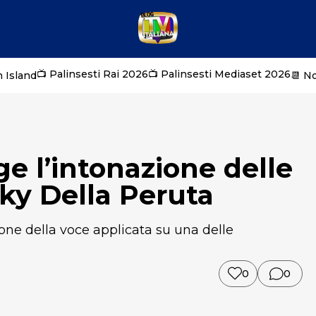
📺 Palinsesti Rai 2026
📺 Palinsesti Mediaset 2026
 Island
📆 N
e l’intonazione delle
cky Della Peruta
one della voce applicata su una delle
0
0