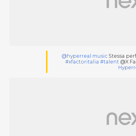
@hyperreal.music
Stessa per
#xfactoritalia
#talent
@X Fac
Hyperr