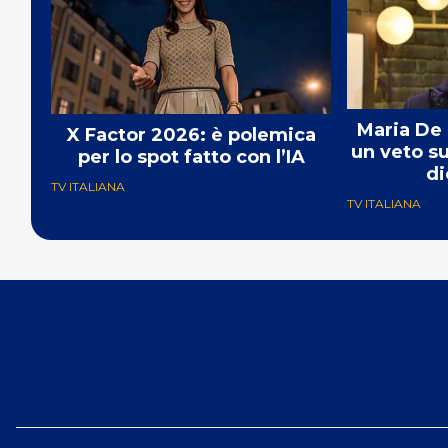
Maria De 
X Factor 2026: è polemica
un veto s
per lo spot fatto con l’IA
di
TV ITALIANA
TV ITALIANA