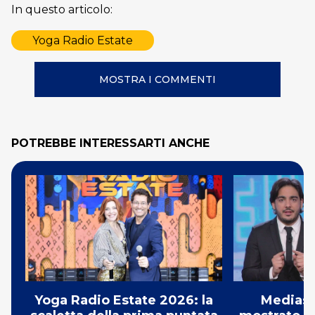
In questo articolo:
Yoga Radio Estate
MOSTRA I COMMENTI
POTREBBE INTERESSARTI ANCHE
Yoga Radio Estate 2026: la
Mediase