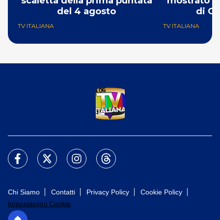
scaletta della prima puntata
mostrato il
del 4 agosto
di Ch
TV ITALIANA
TV ITALIANA
Chi Siamo
Contatti
Privacy Policy
Cookie Policy
Impostazioni Cookie