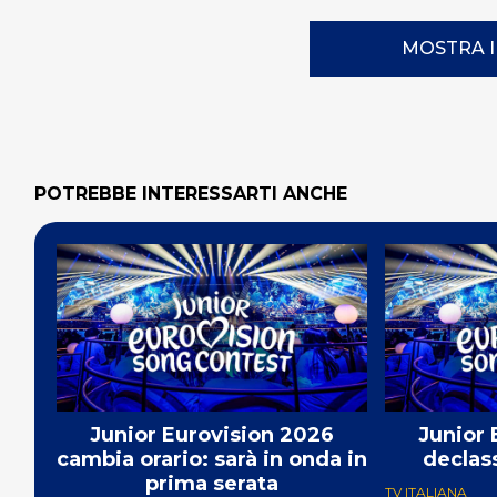
MOSTRA 
POTREBBE INTERESSARTI ANCHE
Junior Eurovision 2026
Junior 
cambia orario: sarà in onda in
declas
prima serata
TV ITALIANA