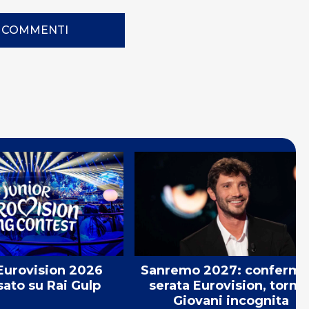
I COMMENTI
Eurovision 2026
Sanremo 2027: conferma
sato su Rai Gulp
serata Eurovision, torne
Giovani incognita