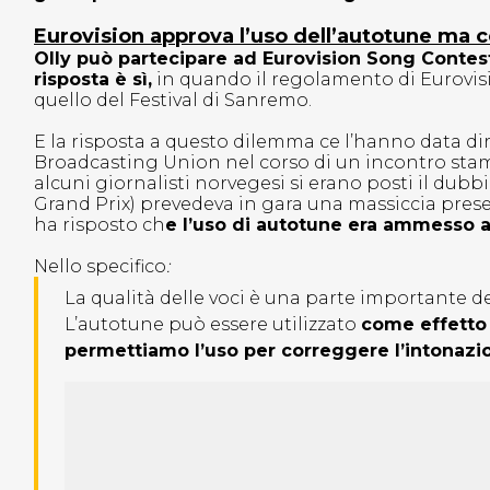
Eurovision approva l’uso dell’autotune ma co
Olly può partecipare ad Eurovision Song Contes
risposta è sì,
in quando il regolamento di Eurovisi
quello del Festival di Sanremo.
E la risposta a questo dilemma ce l’hanno data d
Broadcasting Union nel corso di un incontro stampa
alcuni giornalisti norvegesi si erano posti il dubb
Grand Prix) prevedeva in gara una massiccia pres
ha risposto ch
e l’uso di autotune era ammesso a
Nello specifico
:
La qualità delle voci è una parte importante de
L’autotune può essere utilizzato
come effetto 
permettiamo l’uso per correggere l’intonaz