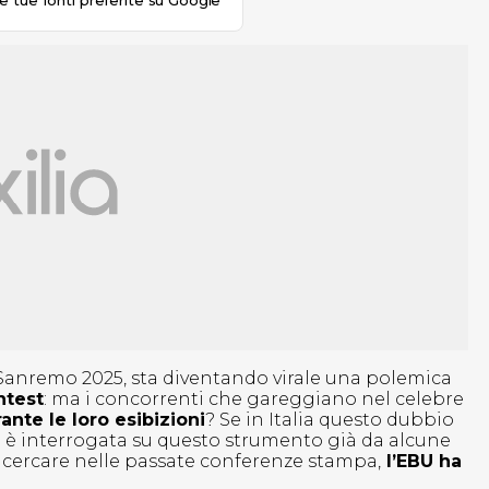
le tue fonti preferite su Google
di Sanremo 2025, sta diventando virale una polemica
ntest
: ma i concorrenti che gareggiano nel celebre
nte le loro esibizioni
? Se in Italia questo dubbio
i è interrogata su questo strumento già da alcune
a cercare nelle passate conferenze stampa,
l’EBU ha