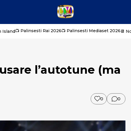
📺 Palinsesti Rai 2026
📺 Palinsesti Mediaset 2026
 Island
📆 N
 usare l’autotune (ma
0
0