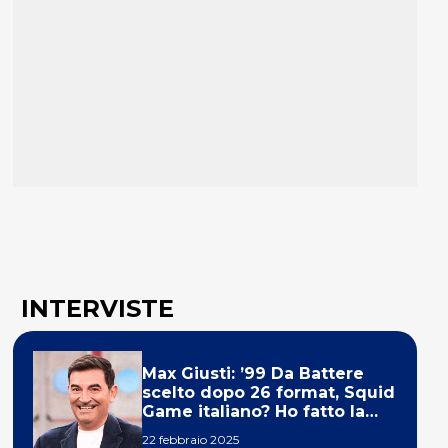
INTERVISTE
Max Giusti: ’99 Da Battere
scelto dopo 26 format, Squid
Game italiano? Ho fatto la
ola!’
22 febbraio 2025