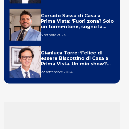
Corrado Sassu di Casa a
Prima Vista: ‘Fuori zona? Solo
un tormentone, sogno la
telecronaca di F1’
3 ottobre 2024
Gianluca Torre: ‘Felice di
essere Biscottino di Casa a
Prima Vista. Un mio show?
Un sogno’
22 settembre 2024