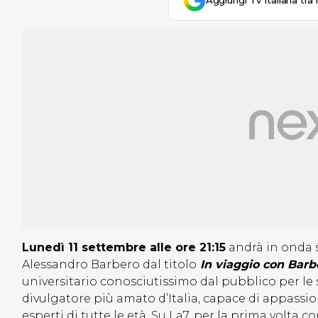
Aggiungi Tv Italiana tra 
Lunedì 11 settembre alle ore 21:15
andrà in onda 
Alessandro Barbero dal titolo
In viaggio con Barb
universitario conosciutissimo dal pubblico per le su
divulgatore più amato d’Italia, capace di appassion
esperti di tutte le età. Su La7, per la prima vo