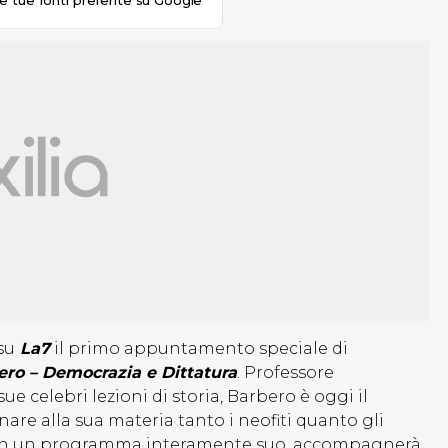
le tue fonti preferite su Google
su
La7
il primo appuntamento speciale di
ero – Democrazia e Dittatura
. Professore
e celebri lezioni di storia, Barbero è oggi il
are alla sua materia tanto i neofiti quanto gli
lta con un programma interamente suo, accompagnerà