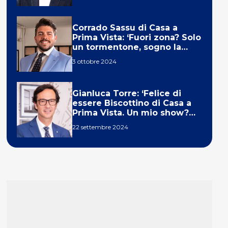
Corrado Sassu di Casa a
Prima Vista: ‘Fuori zona? Solo
un tormentone, sogno la
telecronaca di F1’
3 ottobre 2024
Gianluca Torre: ‘Felice di
essere Biscottino di Casa a
Prima Vista. Un mio show?
Un sogno’
22 settembre 2024