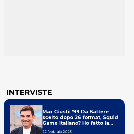
INTERVISTE
Max Giusti: ’99 Da Battere
scelto dopo 26 format, Squid
Game italiano? Ho fatto la
ola!’
22 febbraio 2025