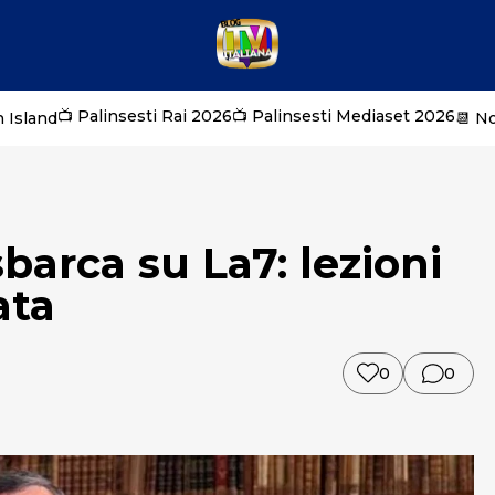
📺 Palinsesti Rai 2026
📺 Palinsesti Mediaset 2026
 Island
📆 N
barca su La7: lezioni
ata
0
0