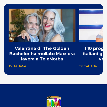
Valentina di The Golden
I 10 prog
Bachelor ha mollato Max: ora
italiani g
lavora a TeleNorba
ve
TV ITALIANA
TV ITALIANA