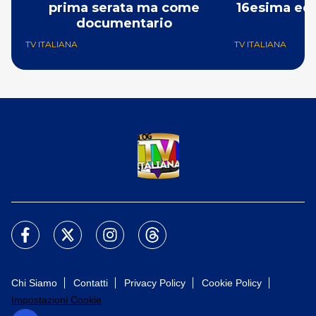
prima serata ma come
16esima edi
documentario
1
TV ITALIANA
TV ITALIANA
Chi Siamo
Contatti
Privacy Policy
Cookie Policy
Impostazioni Cookie