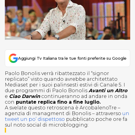
Aggiungi Tv Italiana tra le tue fonti preferite su Google
Paolo Bonolis verrà ribattezzato il “signor
replicato” visto quando avrebbe architettato
Mediaset per i suoi palinsesti estivi di Canale 5. I
due programmi di Paolo Bonolis
Avanti un Altro
e
Ciao Darwin
continueranno ad andare in onda
con
puntate replica fino a fine luglio.
A svelate questo retroscena è ArcobalenoTre –
agenzia di managment di Bonolis – attraverso
un
tweet un po’ dispettoso
pubblicato poche ore fa
sul noto social di microblogging: