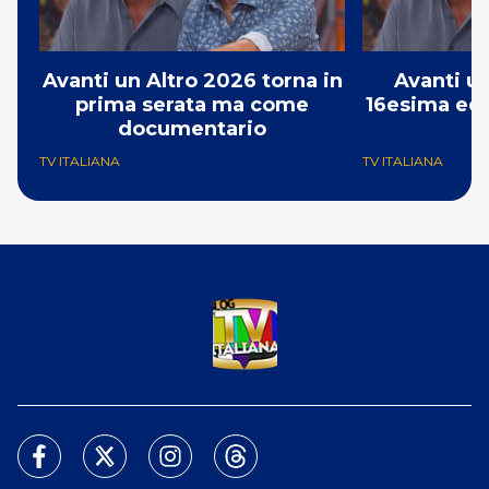
Avanti un Altro 2026 torna in
Avanti un
prima serata ma come
16esima edi
documentario
1
TV ITALIANA
TV ITALIANA