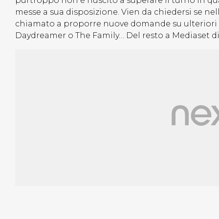
purtroppo non è riuscito a superare il turno in 
messe a sua disposizione. Vien da chiedersi se nel
chiamato a proporre nuove domande su ulteriori d
Daydreamer o The Family… Del resto a Mediaset di