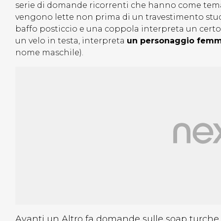
serie di domande ricorrenti che hanno come tema
vengono lette non prima di un travestimento stud
baffo posticcio e una coppola interpreta un cert
un velo in testa, interpreta
un personaggio femmi
nome maschile).
Avanti un Altro fa domande sulle soap turch