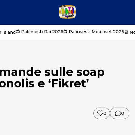
📺 Palinsesti Rai 2026
📺 Palinsesti Mediaset 2026
 Island
📆 N
omande sulle soap
nolis e ‘Fikret’
0
0