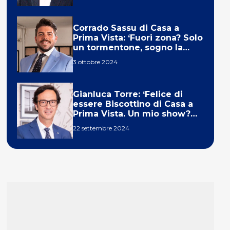
Corrado Sassu di Casa a
Prima Vista: ‘Fuori zona? Solo
un tormentone, sogno la
telecronaca di F1’
3 ottobre 2024
Gianluca Torre: ‘Felice di
essere Biscottino di Casa a
Prima Vista. Un mio show?
Un sogno’
22 settembre 2024