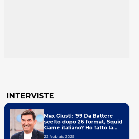
INTERVISTE
Max Giusti: ’99 Da Battere
scelto dopo 26 format, Squid
Game italiano? Ho fatto la
ola!’
22 febbraio 2025