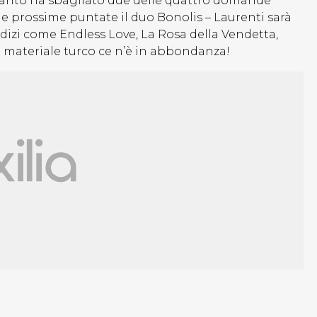
quanto ha sbagliato due delle quattro domande
le prossime puntate il duo Bonolis – Laurenti sarà
izi come Endless Love, La Rosa della Vendetta,
 materiale turco ce n’è in abbondanza!