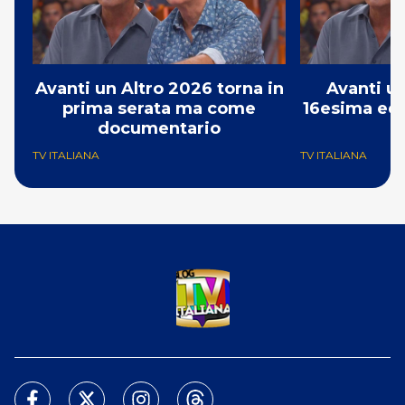
Avanti un Altro 2026 torna in
Avanti un
prima serata ma come
16esima edi
documentario
1
TV ITALIANA
TV ITALIANA