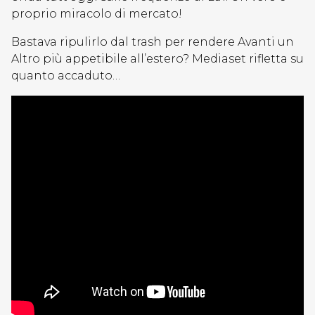
proprio miracolo di mercato!
Bastava ripulirlo dal trash per rendere Avanti un
Altro più appetibile all’estero? Mediaset rifletta su
quanto accaduto…