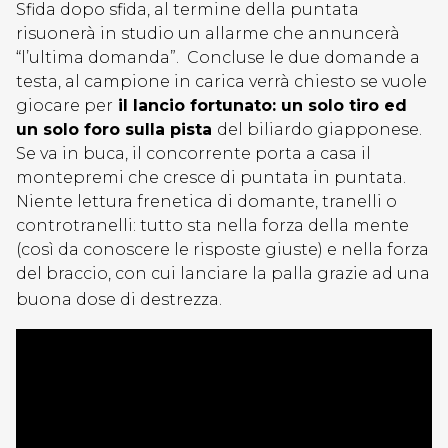
Sfida dopo sfida, al termine della puntata
risuonerà in studio un allarme che annuncerà
“l’ultima domanda”. Concluse le due domande a
testa, al campione in carica verrà chiesto se vuole
giocare per
il lancio fortunato: un solo tiro ed
un solo foro sulla pista
del biliardo giapponese.
Se va in buca, il concorrente porta a casa il
montepremi che cresce di puntata in puntata.
Niente lettura frenetica di domante, tranelli o
controtranelli: tutto sta nella forza della mente
(così da conoscere le risposte giuste) e nella forza
del braccio, con cui lanciare la palla grazie ad una
buona dose di destrezza.