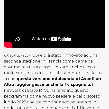
Chachun son Tour
è già stato rinnovato ad una
seconda stagione in Francia come game da
daytime ma il successo – mixato anche ai costi
molti contenuti di tutto l’allestimento – ha fatto
sì che
questa versione edulcorata di Avanti un
Altro raggiungesse anche la Tv spagnola.
Il
network di Stato RTVE ha lanciato questo
programma come nuovo preserale dallo scorso
luglio 2022 che sta continuando ad andare in
onda tutt’oggi sulle frequenze di La1. Un vero e