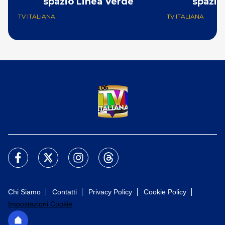
spazio Linea Verde
spazio
TV ITALIANA
TV ITALIANA
Chi Siamo
Contatti
Privacy Policy
Cookie Policy
Impostazioni Cookie