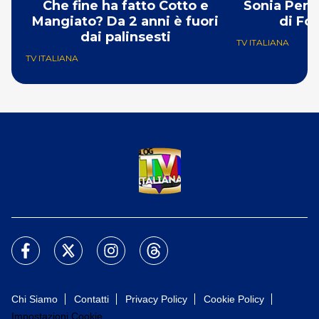
Che fine ha fatto Cotto e
Sonia Pero
Mangiato? Da 2 anni è fuori
di Fo
dai palinsesti
TV ITALIANA
TV ITALIANA
Chi Siamo
Contatti
Privacy Policy
Cookie Policy
Impostazioni Cookie