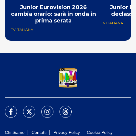
Junior Eurovision 2026
Junior E
cambia orario: sarà in onda in
declassa
prima serata
TV ITALIANA
TV ITALIANA
Chi Siamo
Contatti
Privacy Policy
Cookie Policy