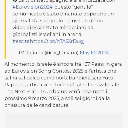
🔴 La tv di stato spagnola si è incazzata con
#Eurovision2024
: questo “gentile”
comunicato è stato emanato dopo che un
giornalista spagnolo ha rivelato in un
video di esser stato minacciato da
giornalisti israeliani in arena.
#escita
https://t.co/hTA6XrDugj
— TV Italiana (@TV_Italiana)
May 10, 2024
Al momento, Israele è ancora fra i 37 Paesi in gara
ad Eurovision Song Contest 2025 e l’artista che
salirà sul palco come portabandiera sarà Yuval
Raphael, artista vincitrice del talent show locale
The Next Star.. Il suo brano verrà reso noto il
prossimo 9 marzo 2025, a soli sei giorni dalla
chiusura delle candidature.