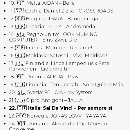
10. 🇲🇹 Malta: AIDAN – Bella
11. 🇨🇿 Cechia: Daniel Zizka – CROSSROADS
12. 🇧🇬 Bulgaria: DARA – Bangaranga
13. 🇭🇷 Croazia: LELEK – Andromeda
14. 🇬🇧 Regno Unito: LOOK MUM NO
COMPUTER – Eins, Zwei, Drei
15. 🇫🇷 Francia: Monroe – Regarde!
16. 🇲🇩 Moldavia: Satoshi – Viva, Moldova!
17. 🇫🇮 Finlandia: Linda Lampenius x Pete
Parkkonen – Liekinheitin
18. 🇵🇱 Polonia ALICJA – Pray
19. 🇱🇹 Lituania: Lion Ceccah – Sólo Quiero Más
20. 🇸🇪 Svezia: FELICIA – My System
21. 🇨🇾 Cipro: Antigoni – JALLA
22. 🇮🇹 Italia: Sal Da Vinci – Per sempre sì
23. 🇳🇴 Norvegia: JONAS LOVV – YA YA YA
24. 🇷🇴 Romania: Alexandra Căpitănescu –
Choke me