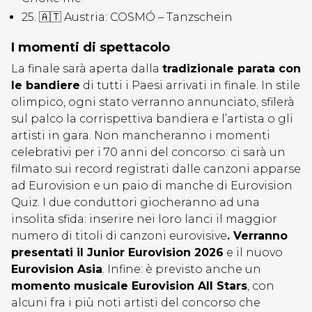
25. 🇦🇹 Austria: COSMÓ – Tanzschein
I momenti di spettacolo
La finale sarà aperta dalla
tradizionale parata con
le bandiere
di tutti i Paesi arrivati in finale. In stile
olimpico, ogni stato verranno annunciato, sfilerà
sul palco la corrispettiva bandiera e l’artista o gli
artisti in gara. Non mancheranno i momenti
celebrativi per i 70 anni del concorso: ci sarà un
filmato sui record registrati dalle canzoni apparse
ad Eurovision e un paio di manche di Eurovision
Quiz. I due conduttori giocheranno ad una
insolita sfida: inserire nei loro lanci il maggior
numero di titoli di canzoni eurovisive
. Verranno
presentati il Junior Eurovision 2026
e il nuovo
Eurovision Asia
. Infine: è previsto anche un
momento musicale Eurovision All Stars
, con
alcuni fra i più noti artisti del concorso che