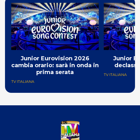
Junior Eurovision 2026
Junior E
cambia orario: sarà in onda in
declassa
prima serata
TV ITALIANA
TV ITALIANA