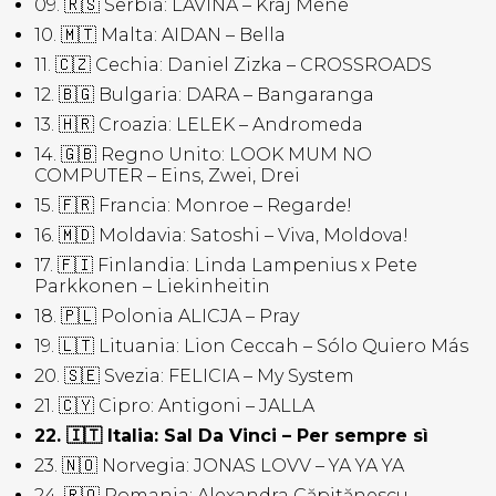
09. 🇷🇸 Serbia: LAVINA – Kraj Mene
10. 🇲🇹 Malta: AIDAN – Bella
11. 🇨🇿 Cechia: Daniel Zizka – CROSSROADS
12. 🇧🇬 Bulgaria: DARA – Bangaranga
13. 🇭🇷 Croazia: LELEK – Andromeda
14. 🇬🇧 Regno Unito: LOOK MUM NO
COMPUTER – Eins, Zwei, Drei
15. 🇫🇷 Francia: Monroe – Regarde!
16. 🇲🇩 Moldavia: Satoshi – Viva, Moldova!
17. 🇫🇮 Finlandia: Linda Lampenius x Pete
Parkkonen – Liekinheitin
18. 🇵🇱 Polonia ALICJA – Pray
19. 🇱🇹 Lituania: Lion Ceccah – Sólo Quiero Más
20. 🇸🇪 Svezia: FELICIA – My System
21. 🇨🇾 Cipro: Antigoni – JALLA
22. 🇮🇹 Italia: Sal Da Vinci – Per sempre sì
23. 🇳🇴 Norvegia: JONAS LOVV – YA YA YA
24. 🇷🇴 Romania: Alexandra Căpitănescu –