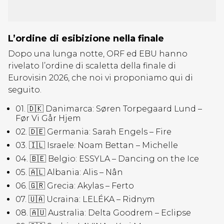
L’ordine di esibizione nella finale
Dopo una lunga notte, ORF ed EBU hanno
rivelato l’ordine di scaletta della finale di
Eurovisin 2026, che noi vi proponiamo qui di
seguito.
01. 🇩🇰 Danimarca: Søren Torpegaard Lund –
Før Vi Går Hjem
02. 🇩🇪 Germania: Sarah Engels – Fire
03. 🇮🇱 Israele: Noam Bettan – Michelle
04. 🇧🇪 Belgio: ESSYLA – Dancing on the Ice
05. 🇦🇱 Albania: Alis – Nân
06. 🇬🇷 Grecia: Akylas – Ferto
07. 🇺🇦 Ucraina: LELÉKA – Ridnym
08. 🇦🇺 Australia: Delta Goodrem – Eclipse