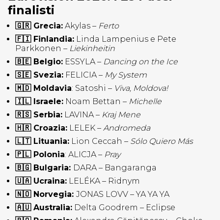
finalisti
🇬🇷 Grecia:
Akylas –
Ferto
🇫🇮 Finlandia:
Linda Lampenius e Pete
Parkkonen –
Liekinheitin
🇧🇪 Belgio:
ESSYLA –
Dancing on the Ice
🇸🇪 Svezia:
FELICIA –
My System
🇲🇩 Moldavia
: Satoshi –
Viva, Moldova!
🇮🇱 Israele:
Noam Bettan –
Michelle
🇷🇸 Serbia:
LAVINA –
Kraj Mene
🇭🇷 Croazia:
LELEK –
Andromeda
🇱🇹 Lituania:
Lion Ceccah –
Sólo
Quiero
Más
🇵🇱 Polonia
: ALICJA –
Pray
🇧🇬 Bulgaria:
DARA – Bangaranga
🇺🇦 Ucraina:
LELÉKA – Ridnym
🇳🇴 Norvegia:
JONAS LOVV – YA YA YA
🇦🇺 Australia:
Delta Goodrem – Eclipse