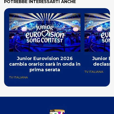
POTREBBE INTERESSARTI ANCHE
Junior Eurovision 2026
Junior E
cambia orario: sarà in onda in
declassa
prima serata
TV ITALIANA
TV ITALIANA