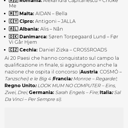
🇷🇴 Romania:
Alexandra Căpitănescu – Choke
Me
🇲🇹 Malta:
AIDAN – Bella
🇨🇾 Cipro:
Antigoni – JALLA
🇦🇱 Albania:
Alis – Nân
🇩🇰 Danimarca:
Søren Torpegaard Lund – Før
Vi Går Hjem
🇨🇿 Cechia:
Daniel Zizka – CROSSROADS
Ai 20 Paesi che hanno conquistato sul campo la
qualificazione in finale, si aggiungono anche la
nazione che ospita il concorso (
Austria
: COSMÓ –
Tanzschei) e le Big 4 (
Francia
:
Monroe – Regarde!;
Regno Unito
:
LOOK MUM NO COMPUTER – Eins,
Zwei, Drei;
Germania:
Sarah Engels – Fire;
Italia
:
Sal
Da Vinci – Per Sempre sì).