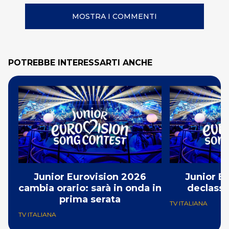
MOSTRA I COMMENTI
POTREBBE INTERESSARTI ANCHE
Junior Eurovision 2026
Junior E
cambia orario: sarà in onda in
declassa
prima serata
TV ITALIANA
TV ITALIANA