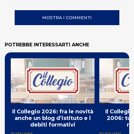
MOSTRA I COMMENTI
POTREBBE INTERESSARTI ANCHE
Il Collegio 2026: fra le novità
Il Collegio
anche un blog d’istituto e i
2006: tut
debiti formativi
re
TV ITALIANA
TV ITALIANA