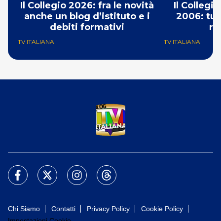
Il Collegio 2026: fra le novità
Il Collegio
anche un blog d’istituto e i
2006: tut
debiti formativi
re
TV ITALIANA
TV ITALIANA
Chi Siamo
Contatti
Privacy Policy
Cookie Policy
Impostazioni Cookie