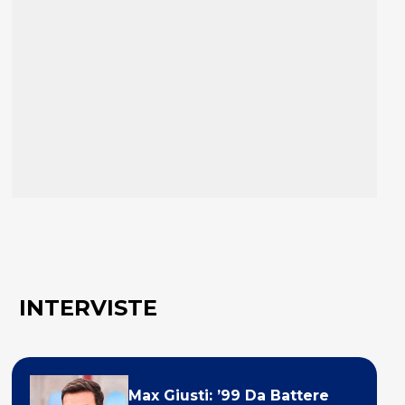
INTERVISTE
Max Giusti: ’99 Da Battere