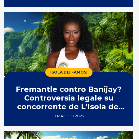
ISOLA DEI FAMOSI
Fremantle contro Banijay?
Controversia legale su
concorrente de L’Isola dei
Famosi
8 MAGGIO 2025