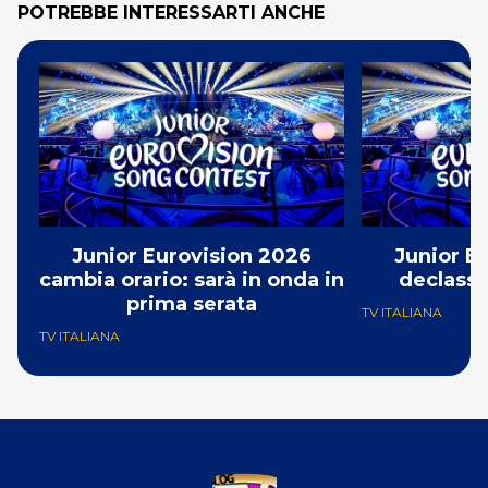
POTREBBE INTERESSARTI ANCHE
Junior Eurovision 2026
Junior E
cambia orario: sarà in onda in
declassa
prima serata
TV ITALIANA
TV ITALIANA