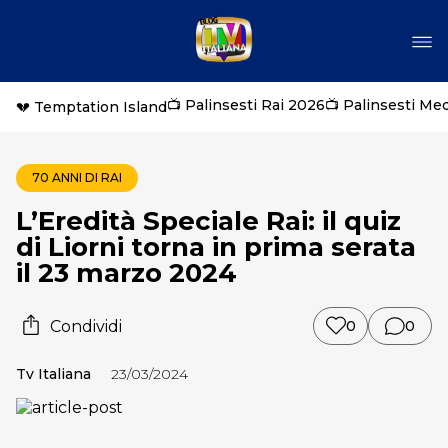
📺 Palinsesti Rai 2026
📺 Palinsesti Me
💔 Temptation Island
70 ANNI DI RAI
L’Eredità Speciale Rai: il quiz
di Liorni torna in prima serata
il 23 marzo 2024
Condividi
0
0
Tv Italiana
23/03/2024