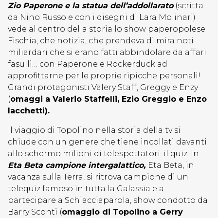
Zio Paperone e la statua dell’addollarato
(scritta
da Nino Russo e con i disegni di Lara Molinari)
vede al centro della storia lo show paperopolese
Fischia, che notizia, che prendeva di mira noti
miliardari che si erano fatti abbindolare da affari
fasulli… con Paperone e Rockerduck ad
approfittarne per le proprie ripicche personali!
Grandi protagonisti Valery Staff, Greggy e Enzy
(
omaggi a Valerio Staffelli, Ezio Greggio e Enzo
Iacchetti).
Il viaggio di Topolino nella storia della tv si
chiude con un genere che tiene incollati davanti
allo schermo milioni di telespettatori: il quiz. In
Eta Beta campione intergalattico,
Eta Beta, in
vacanza sulla Terra, si ritrova campione di un
telequiz famoso in tutta la Galassia e a
partecipare a Schiacciaparola, show condotto da
Barry Sconti (
omaggio di Topolino a Gerry