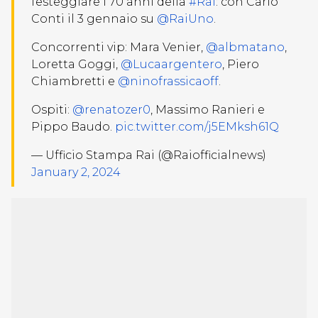
festeggiare i 70 anni della
#Rai
: con Carlo
Conti il 3 gennaio su
@RaiUno
.
Concorrenti vip: Mara Venier,
@albmatano
,
Loretta Goggi,
@Lucaargentero
, Piero
Chiambretti e
@ninofrassicaoff
.
Ospiti:
@renatozer0
, Massimo Ranieri e
Pippo Baudo.
pic.twitter.com/j5EMksh61Q
— Ufficio Stampa Rai (@Raiofficialnews)
January 2, 2024